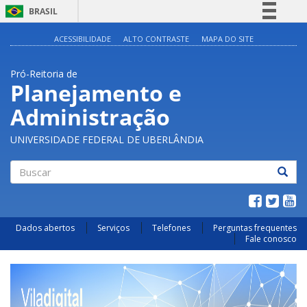
BRASIL
Simplifique!
ACESSIBILIDADE
ALTO CONTRASTE
MAPA DO SITE
Comunica BR
Pró-Reitoria de
Participe
Planejamento e
Acesso à informação
Administração
Legislação
Canais
UNIVERSIDADE FEDERAL DE UBERLÂNDIA
Buscar
Dados abertos
Serviços
Telefones
Perguntas frequentes
Fale conosco