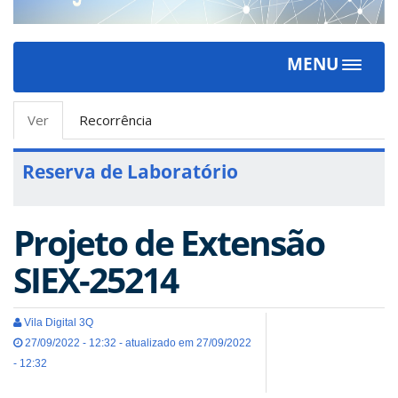
MENU
Toggle
navigat
Abas
Ver
(aba
Recorrência
primárias
ativa)
Reserva de Laboratório
Projeto de Extensão
SIEX-25214
Vila Digital 3Q
27/09/2022 - 12:32 - atualizado em 27/09/2022
- 12:32
Tweet
Widget