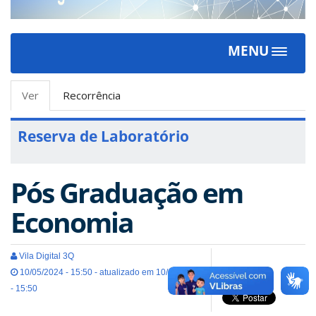
MENU
Toggle
navigat
Abas
Ver
(aba
Recorrência
primárias
ativa)
Reserva de Laboratório
Pós Graduação em
Economia
Vila Digital 3Q
10/05/2024 - 15:50 - atualizado em 10/05/2024
- 15:50