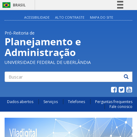
BRASIL
Simplifique!
ACESSIBILIDADE
ALTO CONTRASTE
MAPA DO SITE
Comunica BR
Pró-Reitoria de
Participe
Planejamento e
Acesso à informação
Administração
Legislação
Canais
UNIVERSIDADE FEDERAL DE UBERLÂNDIA
Buscar
Dados abertos
Serviços
Telefones
Perguntas frequentes
Fale conosco