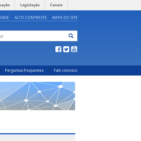
mação
Legislação
Canais
IDADE
ALTO CONTRASTE
MAPA DO SITE
ar
Perguntas frequentes
Fale conosco