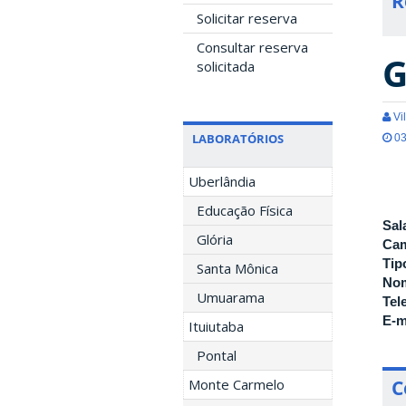
R
Solicitar reserva
Consultar reserva
G
solicitada
Vil
LABORATÓRIOS
03
Uberlândia
Educação Física
Sal
Glória
Ca
Tip
Santa Mônica
Nom
Umuarama
Tel
E-m
Ituiutaba
Pontal
Monte Carmelo
C