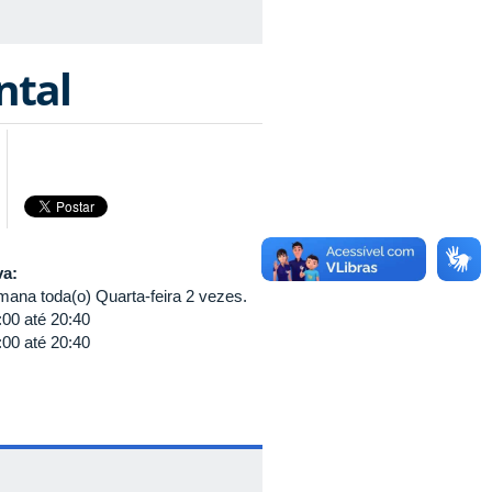
ntal
va:
ana toda(o) Quarta-feira 2 vezes.
:00
até
20:40
:00
até
20:40