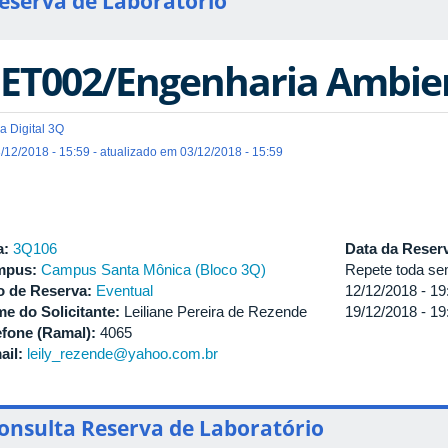
eserva de Laboratório
ET002/Engenharia Ambie
a Digital 3Q
/12/2018 - 15:59 - atualizado em 03/12/2018 - 15:59
a:
3Q106
Data da Reser
mpus:
Campus Santa Mônica (Bloco 3Q)
Repete toda sem
o de Reserva:
Eventual
12/12/2018 -
19
e do Solicitante:
Leiliane Pereira de Rezende
19/12/2018 -
19
efone (Ramal):
4065
ail:
leily_rezende@yahoo.com.br
onsulta Reserva de Laboratório