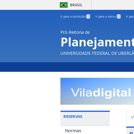
BRASIL
Ir para o conteúdo
1
Ir para o menu
2
Ir pa
Pró-Reitoria de
Planejament
UNIVERSIDADE FEDERAL DE UBERL
A
RESERVAS
V
p
Normas