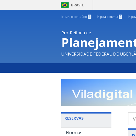
BRASIL
Ir para o conteúdo
1
Ir para o menu
2
Ir pa
Pró-Reitoria de
Planejament
UNIVERSIDADE FEDERAL DE UBERL
A
RESERVAS
V
p
Normas