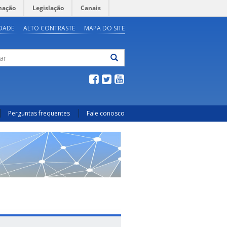
mação
Legislação
Canais
IDADE
ALTO CONTRASTE
MAPA DO SITE
ar
Perguntas frequentes
Fale conosco