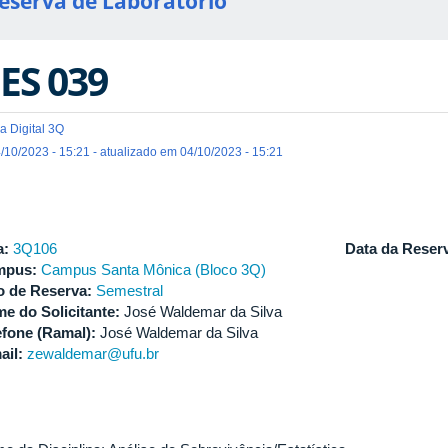
eserva de Laboratório
ES 039
a Digital 3Q
/10/2023 - 15:21 - atualizado em 04/10/2023 - 15:21
a:
3Q106
Data da Reser
mpus:
Campus Santa Mônica (Bloco 3Q)
o de Reserva:
Semestral
e do Solicitante:
José Waldemar da Silva
efone (Ramal):
José Waldemar da Silva
ail:
zewaldemar@ufu.br