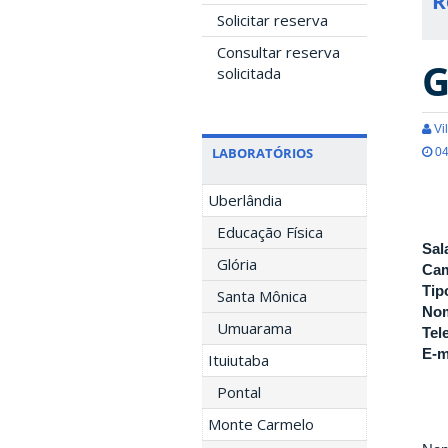
R
Solicitar reserva
Consultar reserva
G
solicitada
Vil
LABORATÓRIOS
04
Uberlândia
Educação Física
Sal
Glória
Ca
Tip
Santa Mônica
Nom
Umuarama
Tel
E-m
Ituiutaba
Pontal
Monte Carmelo