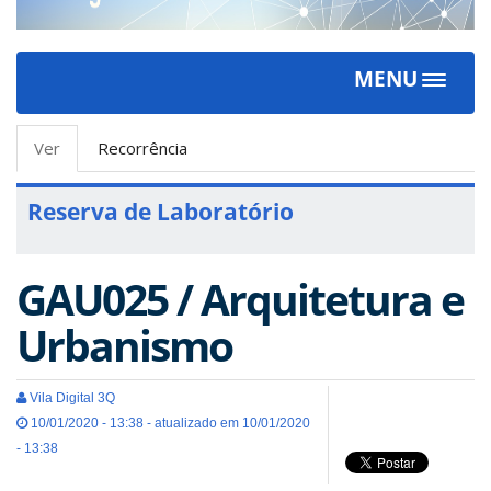
MENU
Toggle
navigat
Abas
Ver
(aba
Recorrência
primárias
ativa)
Reserva de Laboratório
GAU025 / Arquitetura e
Urbanismo
Vila Digital 3Q
10/01/2020 - 13:38 - atualizado em 10/01/2020
- 13:38