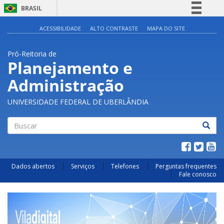
BRASIL
Simplifique!
ACESSIBILIDADE
ALTO CONTRASTE
MAPA DO SITE
Comunica BR
Pró-Reitoria de
Participe
Planejamento e
Acesso à informação
Administração
Legislação
Canais
UNIVERSIDADE FEDERAL DE UBERLÂNDIA
Buscar
Dados abertos
Serviços
Telefones
Perguntas frequentes
Fale conosco