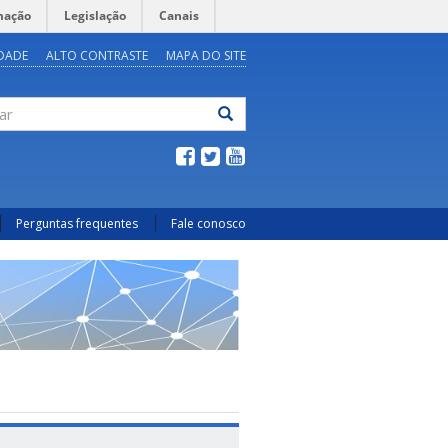
mação
Legislação
Canais
IDADE
ALTO CONTRASTE
MAPA DO SITE
ar
Perguntas frequentes
Fale conosco