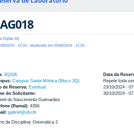
eserva de Laboratório
AG018
a Digital 3Q
/08/2024 - 15:50 - atualizado em 05/08/2024 - 15:50
a:
3Q106
Data da Reser
mpus:
Campus Santa Mônica (Bloco 3Q)
Repete toda sem
o de Reserva:
Eventual
23/10/2024 -
07
e do Solicitante:
30/10/2024 -
07
riel do Nascimento Guimarães
efone (Ramal):
4356
ail:
gabriel@ufu.br
e da Disciplina: Geomática 2