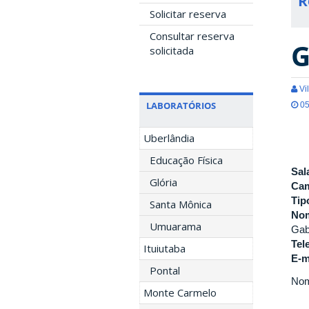
R
Solicitar reserva
Consultar reserva
G
solicitada
Vil
LABORATÓRIOS
05
Uberlândia
Educação Física
Sal
Glória
Ca
Tip
Santa Mônica
Nom
Umuarama
Gab
Tel
Ituiutaba
E-m
Pontal
Nom
Monte Carmelo