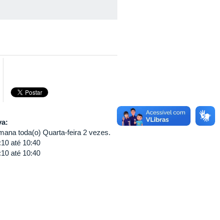
va:
ana toda(o) Quarta-feira 2 vezes.
:10
até
10:40
:10
até
10:40