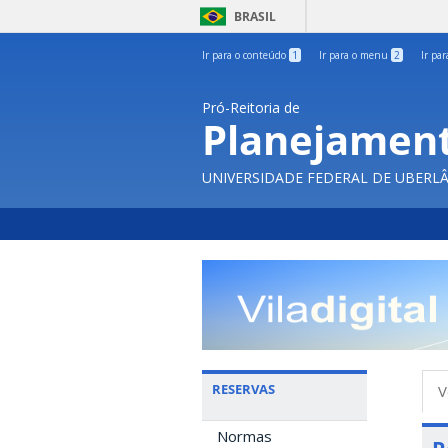
BRASIL
Ir para o conteúdo
1
Ir para o menu
2
Ir pa
Pró-Reitoria de
Planejament
UNIVERSIDADE FEDERAL DE UBERL
A
RESERVAS
V
p
Normas