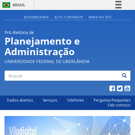
BRASIL
Simplifique!
ACESSIBILIDADE
ALTO CONTRASTE
MAPA DO SITE
Comunica BR
Pró-Reitoria de
Participe
Planejamento e
Acesso à informação
Administração
Legislação
Canais
UNIVERSIDADE FEDERAL DE UBERLÂNDIA
Buscar
Dados abertos
Serviços
Telefones
Perguntas frequentes
Fale conosco