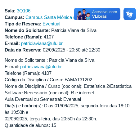
Sala:
3Q106
Campus:
Campus Santa Mônica (Bloco 3Q)
Tipo de Reserva:
Eventual
Nome do Solicitante:
Patricia Viana da Silva
Telefone (Ramal):
4107
E-mail:
patriciaviana@ufu.br
Data da Reserva:
02/09/2025 -
20:50
até
22:30
Nome do Solicitante : Patricia Viana da Silva
E-mail:
patriciaviana@ufu.br
Telefone (Ramal): 4107
Código da Disciplina / Curso: FAMAT31202
Nome da Disciplina / Curso (opcional): Estatística 2/Estatística
Software Necessário (opcional): R e internet
Aula Eventual ou Semestral: Eventual
Dia(s) e horário(s): Dias 01//09/2025, segunda-feira das 18:10
às 19:50h e
02/09/2025, terça-feira, das 20:50h às 22:30h.
Quantidade de alunos: 15