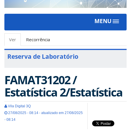
MENU
Toggle
navigat
Abas
Ver
(aba
Recorrência
primárias
ativa)
Reserva de Laboratório
FAMAT31202 /
Estatística 2/Estatística
Vila Digital 3Q
27/08/2025 - 08:14 - atualizado em 27/08/2025
- 08:14