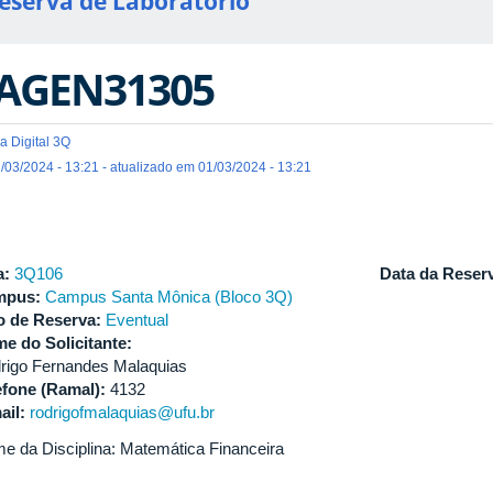
eserva de Laboratório
AGEN31305
a Digital 3Q
/03/2024 - 13:21 - atualizado em 01/03/2024 - 13:21
a:
3Q106
Data da Reser
mpus:
Campus Santa Mônica (Bloco 3Q)
o de Reserva:
Eventual
e do Solicitante:
rigo Fernandes Malaquias
efone (Ramal):
4132
ail:
rodrigofmalaquias@ufu.br
e da Disciplina: Matemática Financeira