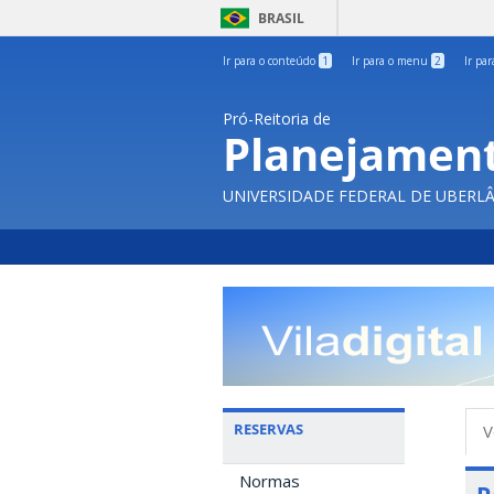
BRASIL
Ir para o conteúdo
1
Ir para o menu
2
Ir pa
Pró-Reitoria de
Planejament
UNIVERSIDADE FEDERAL DE UBERL
A
RESERVAS
V
p
Normas