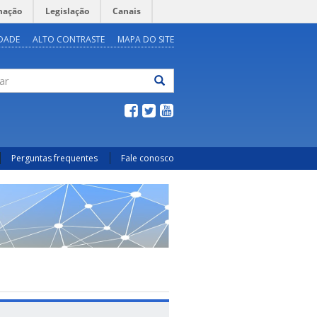
mação
Legislação
Canais
IDADE
ALTO CONTRASTE
MAPA DO SITE
ar
Perguntas frequentes
Fale conosco