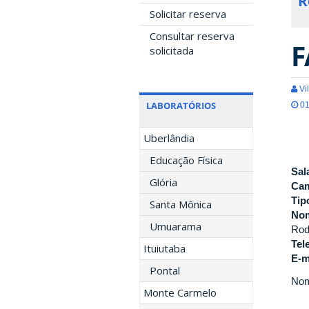
R
Solicitar reserva
Consultar reserva
F
solicitada
Vil
LABORATÓRIOS
01
Uberlândia
Educação Física
Sal
Glória
Ca
Tip
Santa Mônica
Nom
Umuarama
Rod
Tel
Ituiutaba
E-m
Pontal
Nom
Monte Carmelo