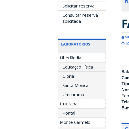
R
Solicitar reserva
Consultar reserva
F
solicitada
Vil
LABORATÓRIOS
10
Uberlândia
Educação Física
Sal
Glória
Ca
Tip
Santa Mônica
Nom
Umuarama
Fer
Tel
Ituiutaba
E-m
Pontal
Monte Carmelo