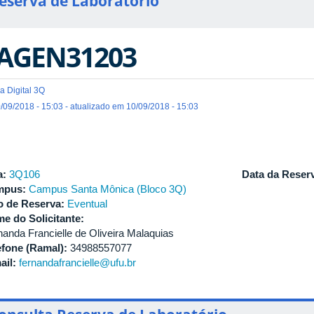
eserva de Laboratório
AGEN31203
a Digital 3Q
/09/2018 - 15:03 - atualizado em 10/09/2018 - 15:03
a:
3Q106
Data da Reser
mpus:
Campus Santa Mônica (Bloco 3Q)
o de Reserva:
Eventual
e do Solicitante:
nanda Francielle de Oliveira Malaquias
efone (Ramal):
34988557077
ail:
fernandafrancielle@ufu.br