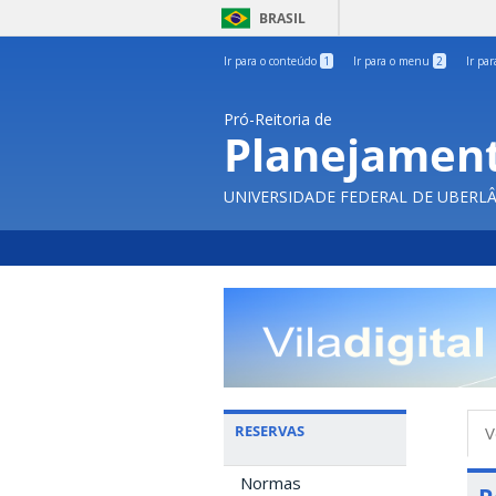
BRASIL
Ir para o conteúdo
1
Ir para o menu
2
Ir pa
Pró-Reitoria de
Planejament
UNIVERSIDADE FEDERAL DE UBERL
A
RESERVAS
V
p
Normas