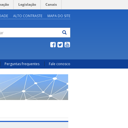
mação
Legislação
Canais
IDADE
ALTO CONTRASTE
MAPA DO SITE
ar
Perguntas frequentes
Fale conosco