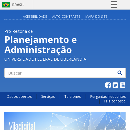
BRASIL
Simplifique!
ACESSIBILIDADE
ALTO CONTRASTE
MAPA DO SITE
Comunica BR
Pró-Reitoria de
Participe
Planejamento e
Acesso à informação
Administração
Legislação
Canais
UNIVERSIDADE FEDERAL DE UBERLÂNDIA
Buscar
Dados abertos
Serviços
Telefones
Perguntas frequentes
Fale conosco