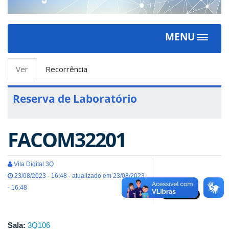
MENU
Toggle
navigat
Abas
Ver
(aba
Recorrência
primárias
ativa)
Reserva de Laboratório
FACOM32201
Vila Digital 3Q
23/08/2023 - 16:48 - atualizado em 23/08/2023
- 16:48
Sala:
3Q106