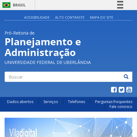
BRASIL
Simplifique!
ACESSIBILIDADE
ALTO CONTRASTE
MAPA DO SITE
Comunica BR
Pró-Reitoria de
Participe
Planejamento e
Acesso à informação
Administração
Legislação
Canais
UNIVERSIDADE FEDERAL DE UBERLÂNDIA
Buscar
Dados abertos
Serviços
Telefones
Perguntas frequentes
Fale conosco