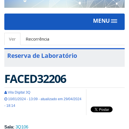
MENU
Toggle
navigat
Abas
Ver
(aba
Recorrência
primárias
ativa)
Reserva de Laboratório
FACED32206
Vila Digital 3Q
10/01/2024 - 13:09 - atualizado em 29/04/2024
- 18:14
Sala:
3Q106