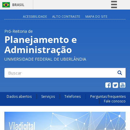
BRASIL
Simplifique!
ACESSIBILIDADE
ALTO CONTRASTE
MAPA DO SITE
Comunica BR
Pró-Reitoria de
Participe
Planejamento e
Acesso à informação
Administração
Legislação
Canais
UNIVERSIDADE FEDERAL DE UBERLÂNDIA
Buscar
Dados abertos
Serviços
Telefones
Perguntas frequentes
Fale conosco