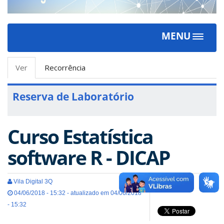
MENU
Toggle
navigat
Abas
Ver
(aba
Recorrência
primárias
ativa)
Reserva de Laboratório
Curso Estatística
software R - DICAP
Vila Digital 3Q
04/06/2018 - 15:32 - atualizado em 04/06/2018
- 15:32