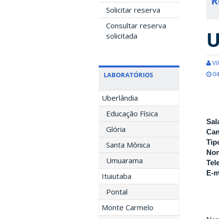
R
Solicitar reserva
Consultar reserva
U
solicitada
Vil
LABORATÓRIOS
04
Uberlândia
Educação Física
Sal
Glória
Ca
Tip
Santa Mônica
Nom
Umuarama
Tel
E-m
Ituiutaba
Pontal
Monte Carmelo