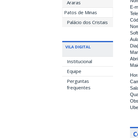
Nom
Araras
E-m
Patos de Minas
Tel
Cód
Palácio dos Cristais
Nom
Sof
Aul
Dia(
VILA DIGITAL
Mar
Abri
Institucional
Mai
Equipe
Hor
Perguntas
Cam
frequentes
Sala
Qua
Obs
Ube
C