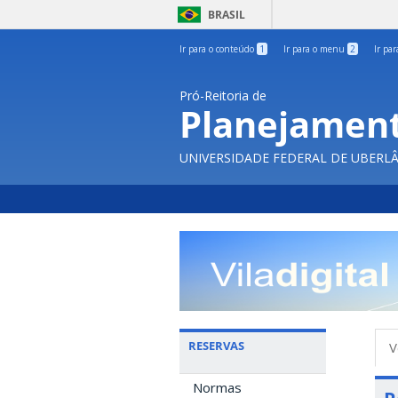
BRASIL
Ir para o conteúdo
1
Ir para o menu
2
Ir pa
Pró-Reitoria de
Planejament
UNIVERSIDADE FEDERAL DE UBERL
A
RESERVAS
V
p
Normas