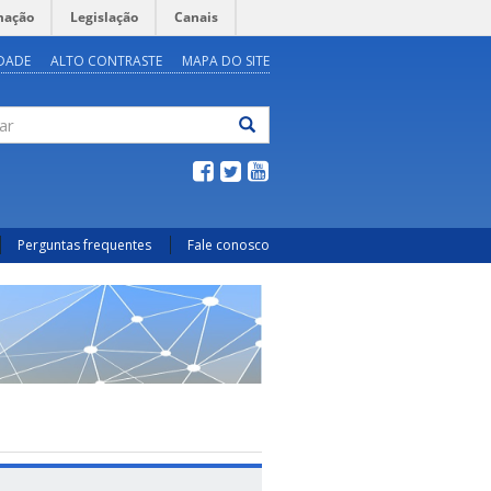
mação
Legislação
Canais
IDADE
ALTO CONTRASTE
MAPA DO SITE
ar
Perguntas frequentes
Fale conosco