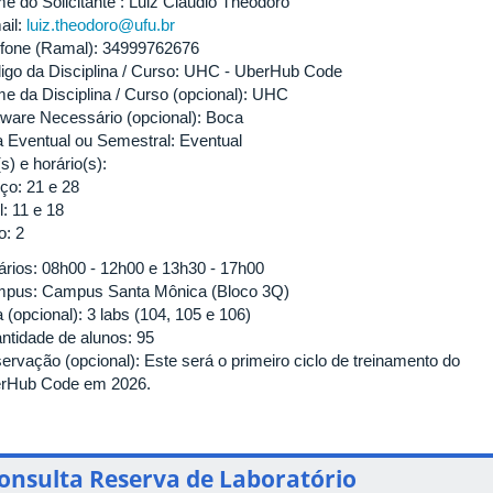
e do Solicitante : Luiz Cláudio Theodoro
ail:
luiz.theodoro@ufu.br
efone (Ramal): 34999762676
igo da Disciplina / Curso: UHC - UberHub Code
e da Disciplina / Curso (opcional): UHC
tware Necessário (opcional): Boca
a Eventual ou Semestral: Eventual
s) e horário(s):
ço: 21 e 28
l: 11 e 18
o: 2
ários: 08h00 - 12h00 e 13h30 - 17h00
pus: Campus Santa Mônica (Bloco 3Q)
 (opcional): 3 labs (104, 105 e 106)
ntidade de alunos: 95
ervação (opcional): Este será o primeiro ciclo de treinamento do
rHub Code em 2026.
onsulta Reserva de Laboratório