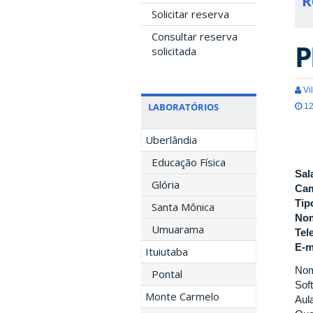
R
Solicitar reserva
Consultar reserva
P
solicitada
Vil
LABORATÓRIOS
12
Uberlândia
Educação Física
Sal
Glória
Ca
Tip
Santa Mônica
Nom
Umuarama
Tel
E-m
Ituiutaba
Nom
Pontal
Sof
Monte Carmelo
Aul