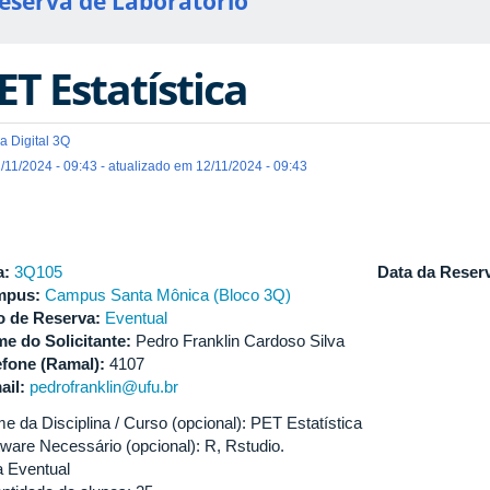
eserva de Laboratório
ET Estatística
a Digital 3Q
/11/2024 - 09:43 - atualizado em 12/11/2024 - 09:43
a:
3Q105
Data da Reser
mpus:
Campus Santa Mônica (Bloco 3Q)
o de Reserva:
Eventual
e do Solicitante:
Pedro Franklin Cardoso Silva
efone (Ramal):
4107
ail:
pedrofranklin@ufu.br
e da Disciplina / Curso (opcional): PET Estatística
tware Necessário (opcional): R, Rstudio.
a Eventual