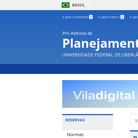
BRASIL
Ir para o conteúdo
1
Ir para o menu
2
Ir pa
Pró-Reitoria de
Planejament
UNIVERSIDADE FEDERAL DE UBERL
A
RESERVAS
V
p
Normas