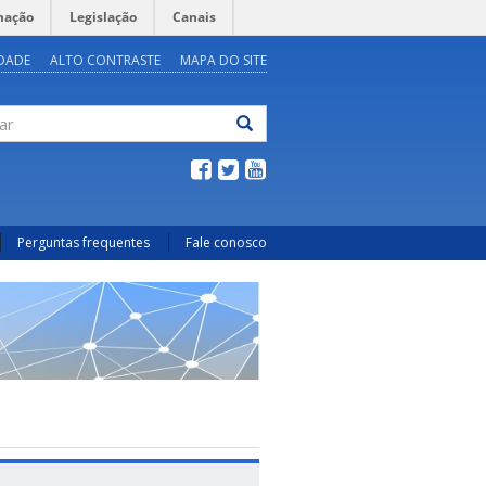
mação
Legislação
Canais
IDADE
ALTO CONTRASTE
MAPA DO SITE
ar
Perguntas frequentes
Fale conosco