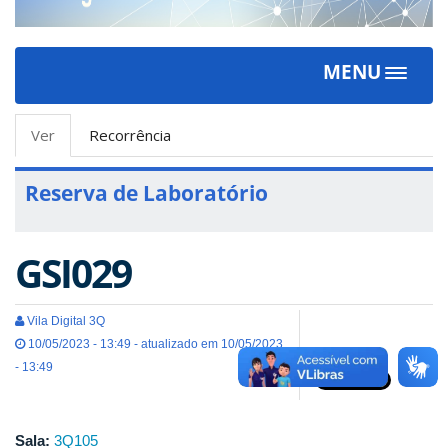
MENU
Toggle
navigat
Abas
Ver
(aba
Recorrência
primárias
ativa)
Reserva de Laboratório
GSI029
Vila Digital 3Q
10/05/2023 - 13:49 - atualizado em 10/05/2023
- 13:49
Sala:
3Q105