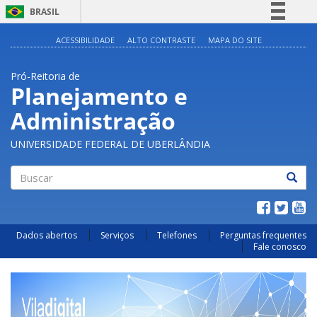
BRASIL
Simplifique!
ACESSIBILIDADE
ALTO CONTRASTE
MAPA DO SITE
Comunica BR
Pró-Reitoria de
Participe
Planejamento e
Acesso à informação
Administração
Legislação
Canais
UNIVERSIDADE FEDERAL DE UBERLÂNDIA
Buscar
Dados abertos
Serviços
Telefones
Perguntas frequentes
Fale conosco