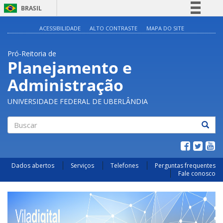
BRASIL
Simplifique!
ACESSIBILIDADE
ALTO CONTRASTE
MAPA DO SITE
Comunica BR
Pró-Reitoria de
Participe
Planejamento e
Acesso à informação
Administração
Legislação
Canais
UNIVERSIDADE FEDERAL DE UBERLÂNDIA
Buscar
Dados abertos
Serviços
Telefones
Perguntas frequentes
Fale conosco