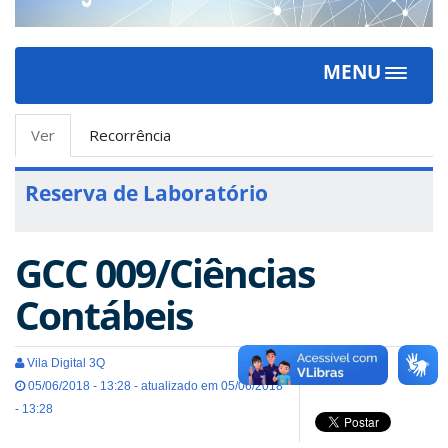
MENU
Toggle
navigat
Abas
Ver
(aba
Recorrência
primárias
ativa)
Reserva de Laboratório
GCC 009/Ciências
Contábeis
Vila Digital 3Q
05/06/2018 - 13:28 - atualizado em 05/06/2018
- 13:28