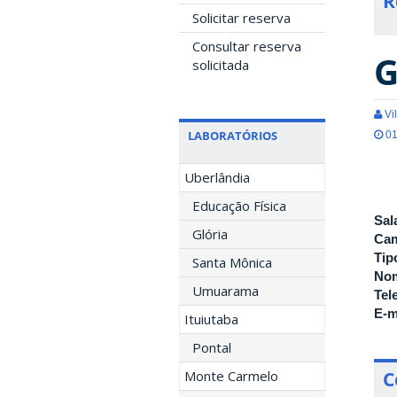
R
Solicitar reserva
Consultar reserva
G
solicitada
Vil
LABORATÓRIOS
01
Uberlândia
Educação Física
Sal
Glória
Ca
Tip
Santa Mônica
Nom
Umuarama
Tel
E-m
Ituiutaba
Pontal
Monte Carmelo
C