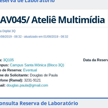
eserva de Laboratório
AV045/ Ateliê Multimídia
a Digital 3Q
/08/2019 - 08:32 - atualizado em 01/08/2019 - 08:32
a:
3Q105
Data da Reser
mpus:
Campus Santa Mônica (Bloco 3Q)
o de Reserva:
Eventual
e do Solicitante:
Douglas de Paula
efone (Ramal):
3231-9121
ail:
douglas.paula@gmail.com
onsulta Reserva de Laboratório