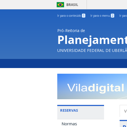
BRASIL
Ir para o conteúdo
1
Ir para o menu
2
Ir pa
Pró-Reitoria de
Planejament
UNIVERSIDADE FEDERAL DE UBERL
A
RESERVAS
V
p
Normas