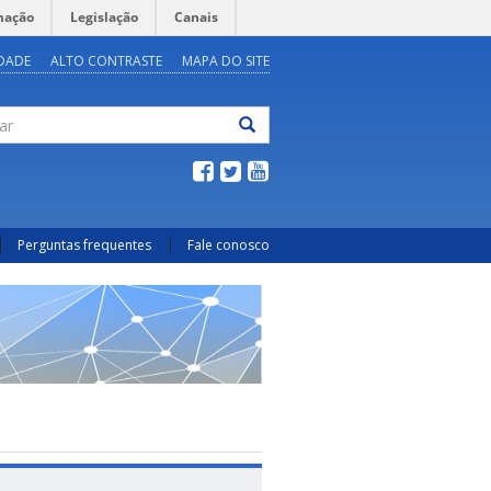
mação
Legislação
Canais
IDADE
ALTO CONTRASTE
MAPA DO SITE
ar
Perguntas frequentes
Fale conosco