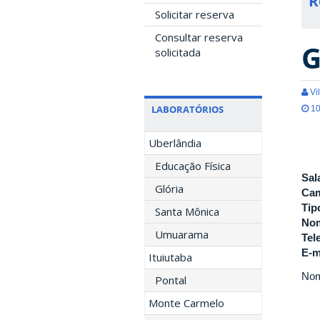
R
Solicitar reserva
Consultar reserva
G
solicitada
Vil
LABORATÓRIOS
10
Uberlândia
Educação Física
Sal
Glória
Ca
Tip
Santa Mônica
Nom
Umuarama
Tel
E-m
Ituiutaba
Nome
Pontal
Monte Carmelo