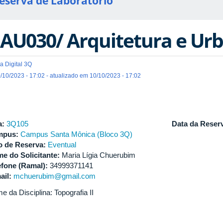
eserva de Laboratório
AU030/ Arquitetura e Ur
a Digital 3Q
/10/2023 - 17:02 - atualizado em 10/10/2023 - 17:02
a:
3Q105
Data da Reser
mpus:
Campus Santa Mônica (Bloco 3Q)
o de Reserva:
Eventual
e do Solicitante:
Maria Lígia Chuerubim
efone (Ramal):
34999371141
ail:
mchuerubim@gmail.com
 da Disciplina: Topografia II