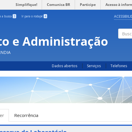
Simplifique!
Comunica BR
Participe
Acesso à infor
ACESSIBIL
ra a busca
3
Ir para o rodapé
4
o e Administração
Busc
ÂNDIA
Dados abertos
Serviços
Telefones
bas
er
(aba
Recorrência
rimárias
ativa)