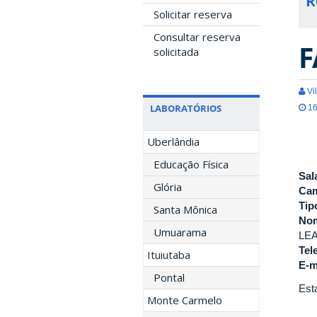
R
Solicitar reserva
Consultar reserva
F
solicitada
Vil
LABORATÓRIOS
16
Uberlândia
Educação Física
Sal
Glória
Ca
Tip
Santa Mônica
Nom
Umuarama
LE
Tel
Ituiutaba
E-m
Pontal
Esta
Monte Carmelo