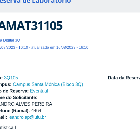
eserva de Laboratório
AMAT31105
a Digital 3Q
/08/2023 - 16:10 - atualizado em 16/08/2023 - 16:10
a:
3Q105
Data da Reser
mpus:
Campus Santa Mônica (Bloco 3Q)
o de Reserva:
Eventual
e do Solicitante:
ANDRO ALVES PEREIRA
efone (Ramal):
4464
ail:
leandro.ap@ufu.br
tística I