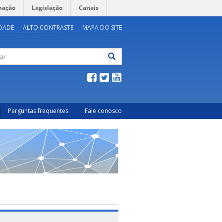
mação
Legislação
Canais
IDADE
ALTO CONTRASTE
MAPA DO SITE
ar
Perguntas frequentes
Fale conosco