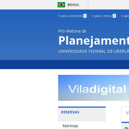
BRASIL
Ir para o conteúdo
1
Ir para o menu
2
Ir pa
Pró-Reitoria de
Planejament
UNIVERSIDADE FEDERAL DE UBERL
A
RESERVAS
V
p
Normas