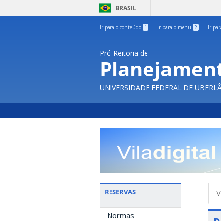
BRASIL
Ir para o conteúdo
1
Ir para o menu
2
Ir pa
Pró-Reitoria de
Planejament
UNIVERSIDADE FEDERAL DE UBERL
A
RESERVAS
V
p
Normas