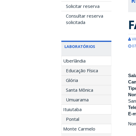
R
Solicitar reserva
Consultar reserva
F
solicitada
Vil
LABORATÓRIOS
07
Uberlândia
Educação Física
Sal
Glória
Ca
Tip
Santa Mônica
Nom
Umuarama
San
Tel
Ituiutaba
E-m
Pontal
Nom
Monte Carmelo