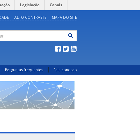
mação
Legislação
Canais
IDADE
ALTO CONTRASTE
MAPA DO SITE
ar
Perguntas frequentes
Fale conosco