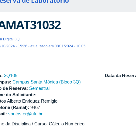
eserva de Laboratório
AMAT31032
a Digital 3Q
/10/2024 - 15:26 - atualizado em 08/11/2024 - 10:05
a:
3Q105
Data da Reser
mpus:
Campus Santa Mônica (Bloco 3Q)
o de Reserva:
Semestral
e do Solicitante:
tos Alberto Enriquez Remigio
efone (Ramal):
9467
ail:
santos.er@ufu.br
e da Disciplina / Curso: Cálculo Numérico