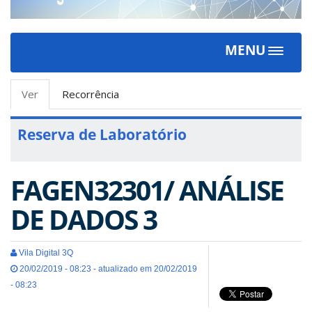
MENU
Toggle
navigat
Abas
Ver
(aba
Recorrência
primárias
ativa)
Reserva de Laboratório
FAGEN32301/ ANÁLISE
DE DADOS 3
Vila Digital 3Q
20/02/2019 - 08:23 - atualizado em 20/02/2019
- 08:23