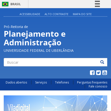
BRASIL
Simplifique!
ACESSIBILIDADE
ALTO CONTRASTE
MAPA DO SITE
Comunica BR
Pró-Reitoria de
Participe
Planejamento e
Acesso à informação
Administração
Legislação
Canais
UNIVERSIDADE FEDERAL DE UBERLÂNDIA
Buscar
Dados abertos
Serviços
Telefones
Perguntas frequentes
Fale conosco