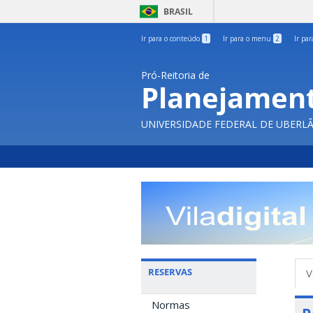
BRASIL
Ir para o conteúdo
1
Ir para o menu
2
Ir pa
Pró-Reitoria de
Planejament
UNIVERSIDADE FEDERAL DE UBERL
A
RESERVAS
V
p
Normas