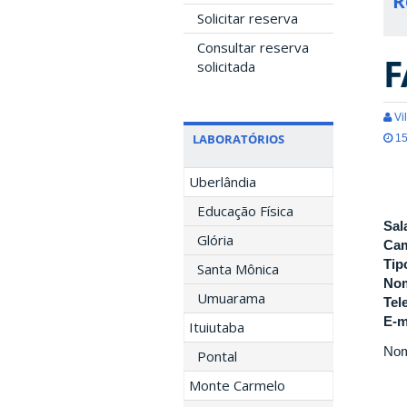
R
Solicitar reserva
Consultar reserva
F
solicitada
Vil
LABORATÓRIOS
15
Uberlândia
Educação Física
Sal
Glória
Ca
Tip
Santa Mônica
Nom
Umuarama
Tel
E-m
Ituiutaba
Nom
Pontal
Monte Carmelo