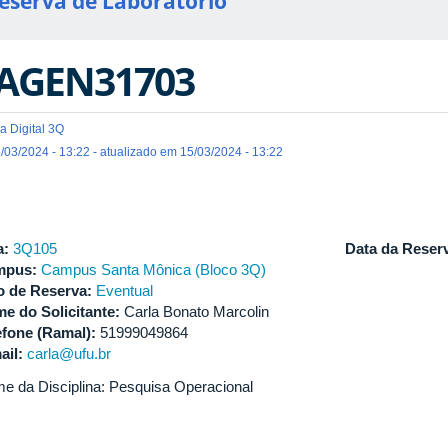
eserva de Laboratório
AGEN31703
a Digital 3Q
/03/2024 - 13:22 - atualizado em 15/03/2024 - 13:22
a:
3Q105
Data da Reser
mpus:
Campus Santa Mônica (Bloco 3Q)
o de Reserva:
Eventual
e do Solicitante:
Carla Bonato Marcolin
efone (Ramal):
51999049864
ail:
carla@ufu.br
e da Disciplina: Pesquisa Operacional