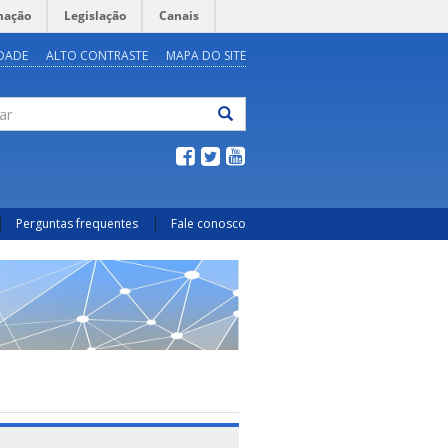
mação
Legislação
Canais
IDADE
ALTO CONTRASTE
MAPA DO SITE
ar
Perguntas frequentes
Fale conosco