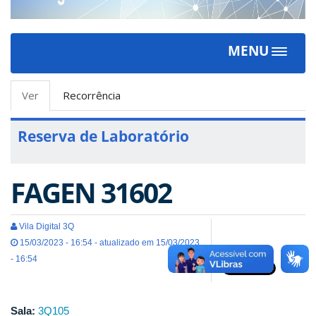
MENU
Toggle
navigat
Abas
Ver
(aba
Recorrência
primárias
ativa)
Reserva de Laboratório
FAGEN 31602
Vila Digital 3Q
15/03/2023 - 16:54 - atualizado em 15/03/2023
- 16:54
Sala:
3Q105