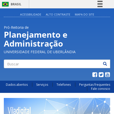
BRASIL
Simplifique!
ACESSIBILIDADE
ALTO CONTRASTE
MAPA DO SITE
Comunica BR
Pró-Reitoria de
Participe
Planejamento e
Acesso à informação
Administração
Legislação
Canais
UNIVERSIDADE FEDERAL DE UBERLÂNDIA
Buscar
Dados abertos
Serviços
Telefones
Perguntas frequentes
Fale conosco