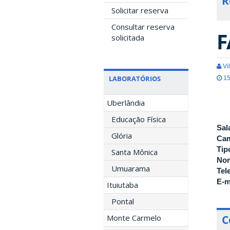
R
Solicitar reserva
Consultar reserva
F
solicitada
Vil
LABORATÓRIOS
15
Uberlândia
Educação Física
Sal
Glória
Ca
Tip
Santa Mônica
Nom
Umuarama
Tel
E-m
Ituiutaba
Pontal
Monte Carmelo
C