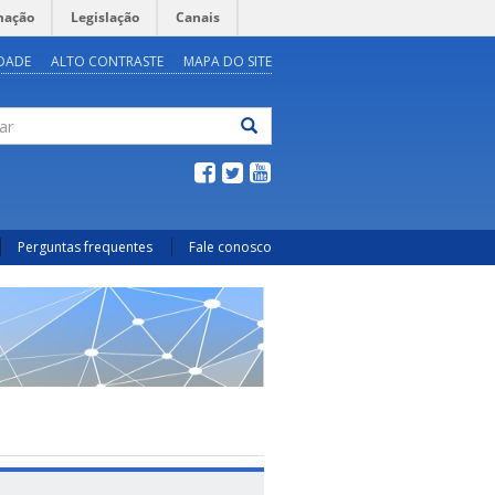
mação
Legislação
Canais
IDADE
ALTO CONTRASTE
MAPA DO SITE
ar
Perguntas frequentes
Fale conosco