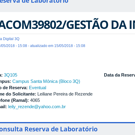
eserva de Laboratório
ACOM39802/GESTÃO DA
a Digital 3Q
/05/2018 - 15:08 - atualizado em 15/05/2018 - 15:08
a:
3Q105
Data da Reser
mpus:
Campus Santa Mônica (Bloco 3Q)
o de Reserva:
Eventual
e do Solicitante:
Leiliane Pereira de Rezende
efone (Ramal):
4065
ail:
leily_rezende@yahoo.com.br
onsulta Reserva de Laboratório