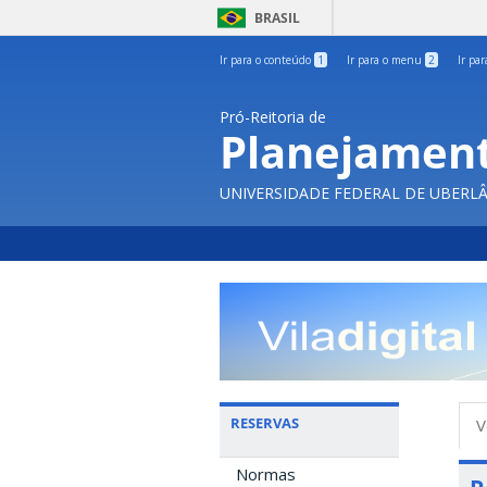
BRASIL
Ir para o conteúdo
1
Ir para o menu
2
Ir pa
Pró-Reitoria de
Planejament
UNIVERSIDADE FEDERAL DE UBERL
A
RESERVAS
V
p
Normas