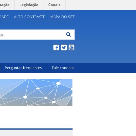
mação
Legislação
Canais
IDADE
ALTO CONTRASTE
MAPA DO SITE
ar
Perguntas frequentes
Fale conosco