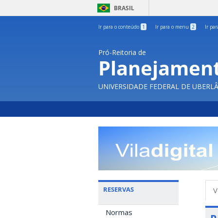
BRASIL
Ir para o conteúdo
1
Ir para o menu
2
Ir pa
Pró-Reitoria de
Planejament
UNIVERSIDADE FEDERAL DE UBERL
A
RESERVAS
V
p
Normas