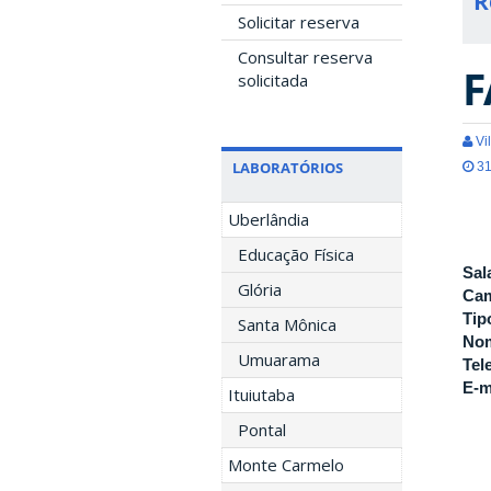
R
Solicitar reserva
Consultar reserva
F
solicitada
Vil
LABORATÓRIOS
31
Uberlândia
Educação Física
Sal
Glória
Ca
Tip
Santa Mônica
Nom
Umuarama
Tel
E-m
Ituiutaba
Pontal
Monte Carmelo