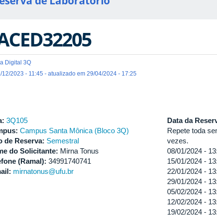
eserva de Laboratório
ACED32205
a Digital 3Q
/12/2023 - 11:45 - atualizado em 29/04/2024 - 17:25
a:
3Q105
Data da Reser
mpus:
Campus Santa Mônica (Bloco 3Q)
Repete toda se
o de Reserva:
Semestral
vezes.
e do Solicitante:
Mirna Tonus
08/01/2024 -
13
efone (Ramal):
34991740741
15/01/2024 -
13
ail:
mirnatonus@ufu.br
22/01/2024 -
13
29/01/2024 -
13
05/02/2024 -
13
12/02/2024 -
13
19/02/2024 -
13