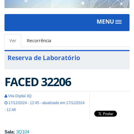
MENU
Toggle
navigat
Abas
Ver
(aba
Recorrência
primárias
ativa)
Reserva de Laboratório
FACED 32206
Vila Digital 3Q
17/12/2024 - 12:45 - atualizado em 17/12/2024
- 12:48
Sala:
3Q104