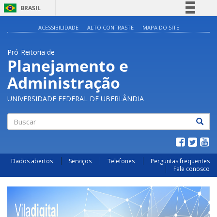
BRASIL
Simplifique!
ACESSIBILIDADE
ALTO CONTRASTE
MAPA DO SITE
Comunica BR
Pró-Reitoria de
Participe
Planejamento e
Acesso à informação
Administração
Legislação
Canais
UNIVERSIDADE FEDERAL DE UBERLÂNDIA
Buscar
Dados abertos
Serviços
Telefones
Perguntas frequentes
Fale conosco