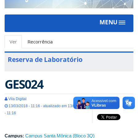
MENU
Toggle
navigat
Abas
Ver
(aba
Recorrência
primárias
ativa)
Reserva de Laboratório
GES024
Vila Digital
13/03/2018 - 11:16 - atualizado em 13/03/2018
- 11:16
Campus:
Campus Santa Mônica (Bloco 3Q)