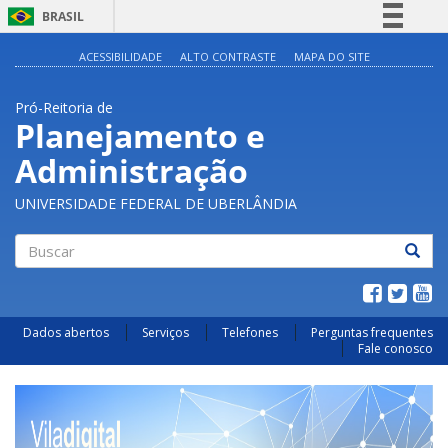
BRASIL
Simplifique!
ACESSIBILIDADE
ALTO CONTRASTE
MAPA DO SITE
Comunica BR
Pró-Reitoria de
Participe
Planejamento e
Acesso à informação
Administração
Legislação
Canais
UNIVERSIDADE FEDERAL DE UBERLÂNDIA
Buscar
Dados abertos
Serviços
Telefones
Perguntas frequentes
Fale conosco