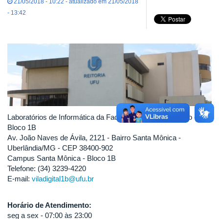
21/05/2018 - 10:22 - atualizado em 21/05/2018
- 13:42
Laboratórios de Informática da Faculdade de Computação -
Bloco 1B
Av. João Naves de Ávila, 2121 - Bairro Santa Mônica -
Uberlândia/MG - CEP 38400-902
Campus Santa Mônica - Bloco 1B
Telefone: (34) 3239-4220
E-mail:
viladigital1b@ufu.br
Horário de Atendimento:
seg a sex - 07:00 às 23:00