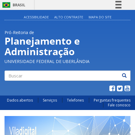
BRASIL
Simplifique!
ACESSIBILIDADE
ALTO CONTRASTE
MAPA DO SITE
Comunica BR
Pró-Reitoria de
Participe
Planejamento e
Acesso à informação
Administração
Legislação
Canais
UNIVERSIDADE FEDERAL DE UBERLÂNDIA
Buscar
Dados abertos
Serviços
Telefones
Perguntas frequentes
Fale conosco